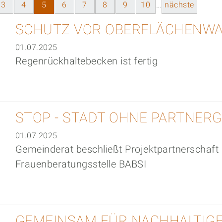
3
4
5
6
7
8
9
10
…
nächste
Vikto
Konze
SCHUTZ VOR OBERFLÄCHENW
01.07.2025
Regenrückhaltebecken ist fertig
STOP - STADT OHNE PARTNER
01.07.2025
Gemeinderat beschließt Projektpartnerschaft 
Frauenberatungsstelle BABSI
GEMEINSAM FÜR NACHHALTIG