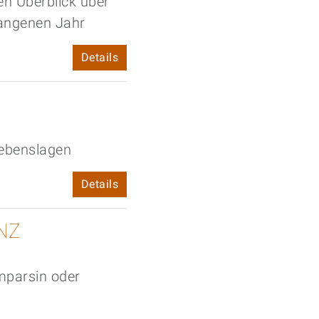
en Überblick über
gangenen Jahr
Details
Lebenslagen
Details
NZ
mparsin oder