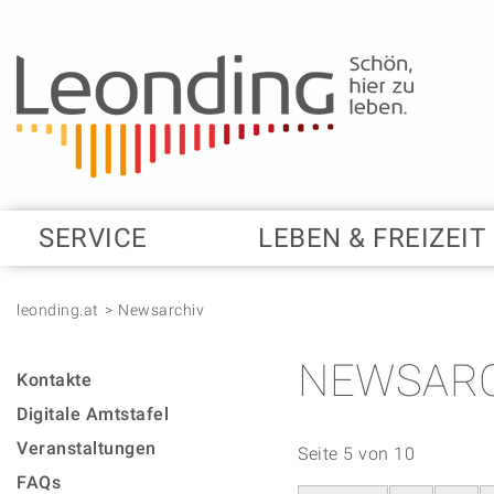
Springe zum Anfang der Seite
Springe zur Hauptnavigation
Springe zur Subnavigation
Springe zum Hauptinhalt
Springe zur rechten Spalte
Springe zum Footer
SERVICE
LEBEN & FREIZEIT
leonding.at
Newsarchiv
NEWSARC
Kontakte
Digitale Amtstafel
Veranstaltungen
Seite 5 von 10
FAQs