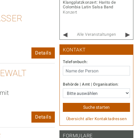
r Gernot – Songs & Stories
Klangplatzkonzert: Harito de
Colombia Latin Salsa Band
rt
Konzert
ASSER
Alle Veranstaltungen
KONTAKT
Details
Telefonbuch:
GEWALT
Behörde | Amt | Organisation:
mit
Details
Übersicht aller Kontaktadressen
E
FORMULARE