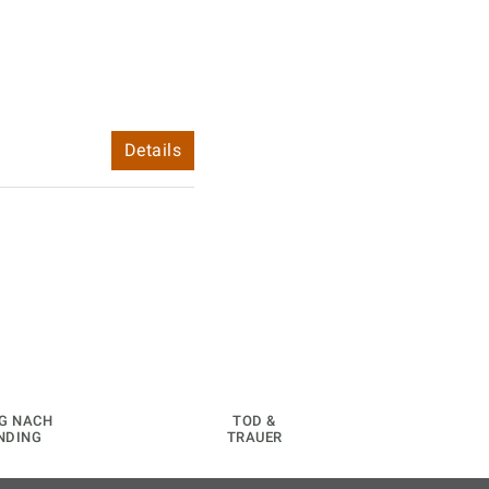
Details
G NACH
TOD &
NDING
TRAUER