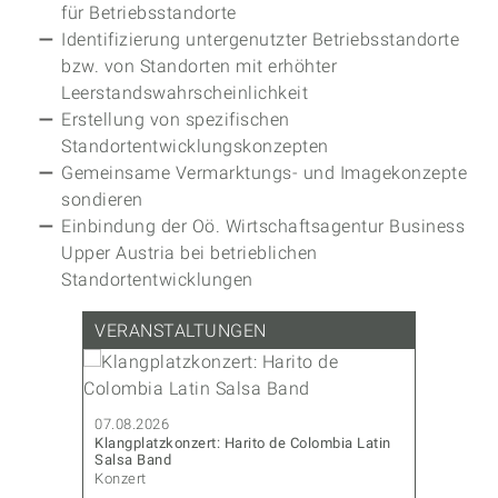
für Betriebsstandorte
Identifizierung untergenutzter Betriebsstandorte
bzw. von Standorten mit erhöhter
Leerstandswahrscheinlichkeit
Erstellung von spezifischen
Standortentwicklungskonzepten
Gemeinsame Vermarktungs- und Imagekonzepte
sondieren
Einbindung der Oö. Wirtschaftsagentur Business
Upper Austria bei betrieblichen
Standortentwicklungen
VERANSTALTUNGEN
07.08.202
Sommerfes
07.08.2026
Diverses
Klangplatzkonzert: Harito de Colombia Latin
Salsa Band
Konzert