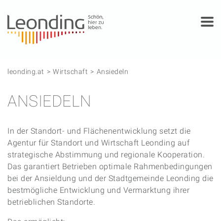
Springe zum Anfang der Seite
Springe zur Hauptnavigation
Springe zur Subnavigation
Springe zum Hauptinhalt
Springe zur rechten Spalte
Springe zum Footer
leonding.at
Wirtschaft
Ansiedeln
ANSIEDELN
In der Standort- und Flächenentwicklung setzt die
Agentur für Standort und Wirtschaft Leonding auf
strategische Abstimmung und regionale Kooperation.
Das garantiert Betrieben optimale Rahmenbedingungen
bei der Ansieldung und der Stadtgemeinde Leonding die
bestmögliche Entwicklung und Vermarktung ihrer
betrieblichen Standorte.