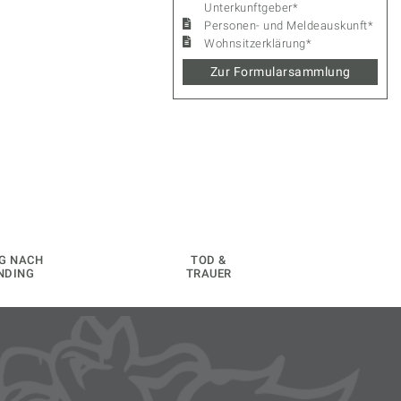
Unterkunftgeber*
Personen- und Meldeauskunft*
Wohnsitzerklärung*
Zur Formularsammlung
G NACH
TOD &
NDING
TRAUER