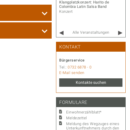
r Gernot – Songs & Stories
Klangplatzkonzert: Harito de
Colombia Latin Salsa Band
rt
Konzert
Alle Veranstaltungen
KONTAKT
Bürgerservice
Tel.:
0732 6878 - 0
E-Mail senden
Kontakte suchen
FORMULARE
Einwohnerzählblatt*
Meldezettel
Meldung des Wegzuges eines
Unterkunftnehmers durch den