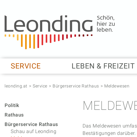
Springe zum Anfang der Seite
Springe zur Hauptnavigation
Springe zur Subnavigation
Springe zum Hauptinhalt
Springe zur rechten Spalte
Springe zum Footer
SERVICE
LEBEN & FREIZEIT
leonding.at
Service
Bürgerservice Rathaus
Meldewesen
MELDEW
Politik
Rathaus
Bürgerservice Rathaus
Das Meldewesen umfasst
Schau auf Leonding
Bestätigungen darüber.