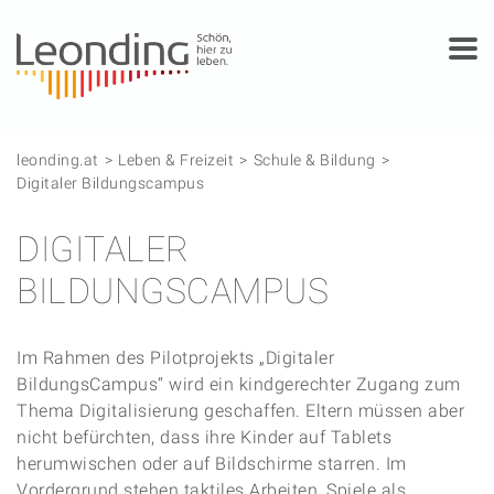
Springe zum Anfang der Seite
Springe zur Hauptnavigation
Springe zur Subnavigation
Springe zum Hauptinhalt
Springe zur rechten Spalte
Springe zum Footer
leonding.at
Leben & Freizeit
Schule & Bildung
Digitaler Bildungscampus
DIGITALER
BILDUNGSCAMPUS
Im Rahmen des Pilotprojekts „Digitaler
BildungsCampus“ wird ein kindgerechter Zugang zum
Thema Digitalisierung geschaffen. Eltern müssen aber
nicht befürchten, dass ihre Kinder auf Tablets
herumwischen oder auf Bildschirme starren. Im
Vordergrund stehen taktiles Arbeiten, Spiele als