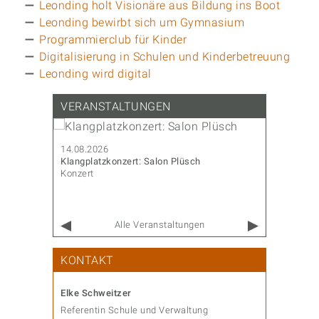
Leonding holt Visionäre aus Bildung ins Boot
Leonding bewirbt sich um Gymnasium
Programmierclub für Kinder
Digitalisierung in Schulen und Kinderbetreuung
Leonding wird digital
VERANSTALTUNGEN
14.08.2026
14.08.202
Klangplatzkonzert: Salon Plüsch
CoderDojo
Konzert
Familie & 
Alle Veranstaltungen
KONTAKT
Elke Schweitzer
Referentin Schule und Verwaltung