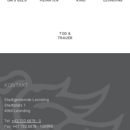
UM'S GELD
HEIRATEN
KIND
LEONDING
TOD &
TRAUER
KONTAKT
Stadtgemeinde Leonding
Stadtplatz 1
4060 Leonding
Tel:
+43 732 6878 - 0
Fax: +43 732 6878 - 100995