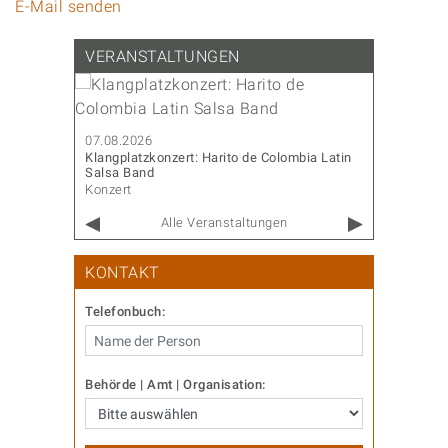
E-Mail senden
VERANSTALTUNGEN
07.08.202
Sommerfes
07.08.2026
Diverses
Klangplatzkonzert: Harito de Colombia Latin
Salsa Band
Konzert
Alle Veranstaltungen
KONTAKT
Telefonbuch:
Behörde | Amt | Organisation: