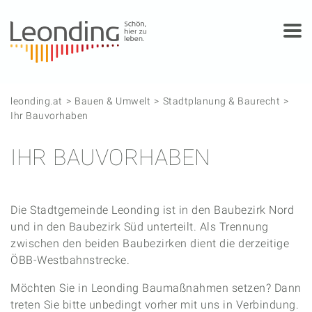
Springe zum Anfang der Seite
Springe zur Hauptnavigation
Springe zur Subnavigation
Springe zum Hauptinhalt
Springe zur rechten Spalte
Springe zum Footer
leonding.at
Bauen & Umwelt
Stadtplanung & Baurecht
Ihr Bauvorhaben
IHR BAUVORHABEN
Die Stadtgemeinde Leonding ist in den Baubezirk Nord
und in den Baubezirk Süd unterteilt. Als Trennung
zwischen den beiden Baubezirken dient die derzeitige
ÖBB-Westbahnstrecke.
Möchten Sie in Leonding Baumaßnahmen setzen? Dann
treten Sie bitte unbedingt vorher mit uns in Verbindung.