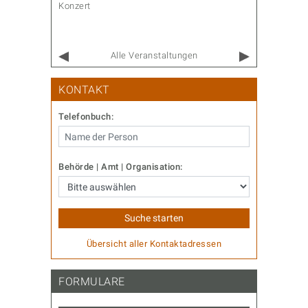
Konzert
Familie & 
Alle Veranstaltungen
KONTAKT
Telefonbuch:
Behörde | Amt | Organisation:
Übersicht aller Kontaktadressen
FORMULARE