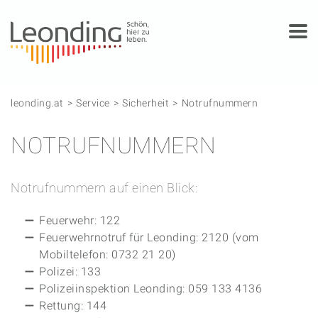
Springe zum Anfang der Seite
Springe zur Hauptnavigation
Springe zur Subnavigation
Springe zum Hauptinhalt
Springe zur rechten Spalte
Springe zum Footer
leonding.at
Service
Sicherheit
Notrufnummern
NOTRUFNUMMERN
Notrufnummern auf einen Blick:
Feuerwehr: 122
Feuerwehrnotruf für Leonding: 2120 (vom
Mobiltelefon: 0732 21 20)
Polizei: 133
Polizeiinspektion Leonding: 059 133 4136
Rettung: 144