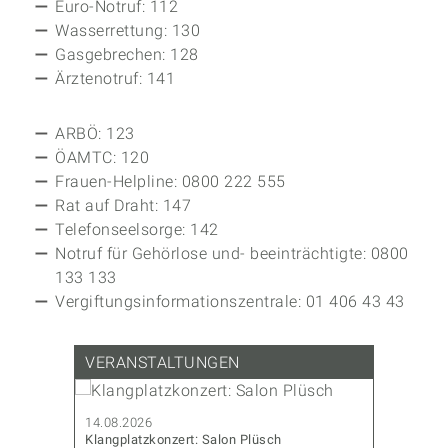
Euro-Notruf: 112
Wasserrettung: 130
Gasgebrechen: 128
Ärztenotruf: 141
ARBÖ: 123
ÖAMTC: 120
Frauen-Helpline: 0800 222 555
Rat auf Draht: 147
Telefonseelsorge: 142
Notruf für Gehörlose und- beeinträchtigte: 0800
133 133
Vergiftungsinformationszentrale: 01 406 43 43
VERANSTALTUNGEN
14.08.2026
14.08.202
Klangplatzkonzert: Salon Plüsch
CoderDojo