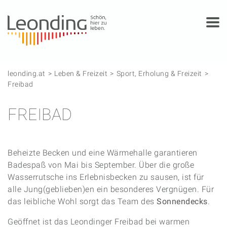
Springe zum Anfang der Seite
Springe zur Hauptnavigation
Springe zur Subnavigation
Springe zum Hauptinhalt
Springe zur rechten Spalte
Springe zum Footer
leonding.at
Leben & Freizeit
Sport, Erholung & Freizeit
Freibad
FREIBAD
Beheizte Becken und eine Wärmehalle garantieren
Badespaß von Mai bis September. Über die große
Wasserrutsche ins Erlebnisbecken zu sausen, ist für
alle Jung(geblieben)en ein besonderes Vergnügen. Für
das leibliche Wohl sorgt das Team des
Sonnendecks
.
Geöffnet ist das Leondinger Freibad bei warmen