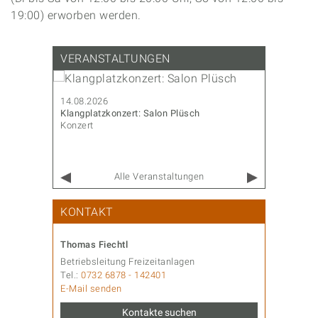
19:00) erworben werden.
VERANSTALTUNGEN
14.08.2026
14.08.202
Klangplatzkonzert: Salon Plüsch
CoderDojo
Konzert
Familie & 
Alle Veranstaltungen
KONTAKT
Thomas Fiechtl
Betriebsleitung Freizeitanlagen
Tel.:
0732 6878 - 142401
E-Mail senden
Kontakte suchen