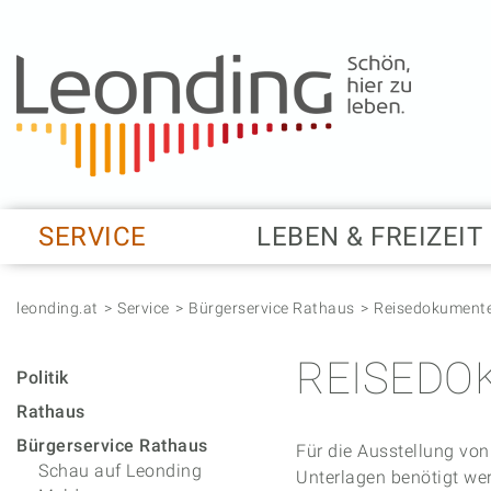
Springe zum Anfang der Seite
Springe zur Hauptnavigation
Springe zur Subnavigation
Springe zum Hauptinhalt
Springe zur rechten Spalte
Springe zum Footer
SERVICE
LEBEN & FREIZEIT
leonding.at
Service
Bürgerservice Rathaus
Reisedokument
REISEDO
Politik
Rathaus
Bürgerservice Rathaus
Für die Ausstellung vo
Schau auf Leonding
Unterlagen benötigt we