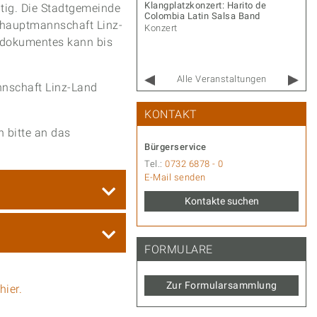
r Gernot – Songs & Stories
Klangplatzkonzert: Harito de
tig. Die Stadtgemeinde
Colombia Latin Salsa Band
rt
kshauptmannschaft Linz-
Konzert
sedokumentes kann bis
Alle Veranstaltungen
nnschaft Linz-Land
KONTAKT
 bitte an das
Bürgerservice
Tel.:
0732 6878 - 0
E-Mail senden
Kontakte suchen
FORMULARE
Zur Formularsammlung
hier.