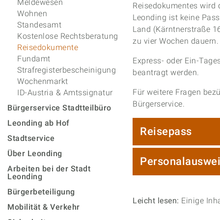
Meldewesen
Reisedokumentes wird d
Wohnen
Leonding ist keine Pas
Standesamt
Land (Kärntnerstraße 16
Kostenlose Rechtsberatung
zu vier Wochen dauern.
Reisedokumente
Fundamt
Express- oder Ein-Tage
Strafregisterbescheinigung
beantragt werden.
Wochenmarkt
Für weitere Fragen bez
ID-Austria & Amtssignatur
Bürgerservice.
Bürgerservice Stadtteilbüro
Leonding ab Hof
Reisepass
Stadtservice
Über Leonding
Personalauswe
Arbeiten bei der Stadt
Leonding
Bürgerbeteiligung
Leicht lesen:
Einige Inh
Mobilität & Verkehr