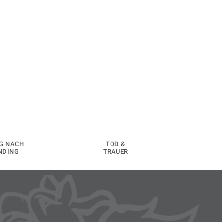
G NACH
TOD &
NDING
TRAUER