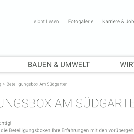
Leicht Lesen
Fotogalerie
Karriere & Jo
BAUEN & UMWELT
WIR
g
Beteiligungsbox Am Südgarten
GUNGSBOX AM SÜDGART
chtig!
er die Beteiligungsboxen Ihre Erfahrungen mit den vorüberge
20.05