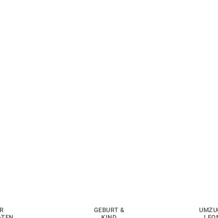
R
GEBURT &
UMZU
ATEN
KIND
LEO