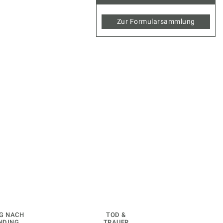
Zur Formularsammlung
G NACH
TOD &
NDING
TRAUER