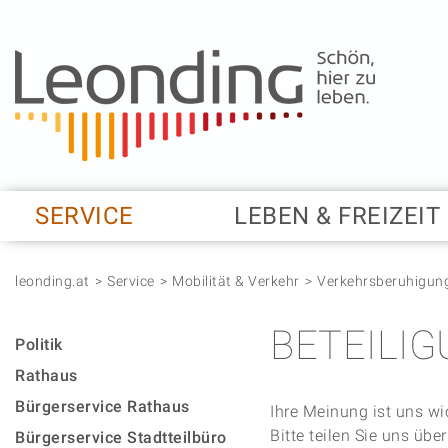
Springe zum Anfang der Seite
Springe zur Hauptnavigation
Springe zur Subnavigation
Springe zum Hauptinhalt
Springe zur rechten Spalte
Springe zum Footer
SERVICE
LEBEN & FREIZEIT
leonding.at
Service
Mobilität & Verkehr
Verkehrsberuhigun
BETEILI
Politik
Rathaus
Bürgerservice Rathaus
Ihre Meinung ist uns wi
Bitte teilen Sie uns üb
Bürgerservice Stadtteilbüro