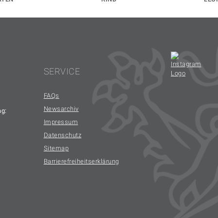
SERVICE
FAQs
Newsarchiv
ag:
Impressum
Datenschutz
Sitemap
Barrierefreiheitserklärung