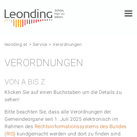
Springe zum Anfang der Seite
Springe zur Hauptnavigation
Springe zur Subnavigation
Springe zum Hauptinhalt
Springe zur rechten Spalte
Springe zum Footer
leonding.at
Service
Verordnungen
VERORDNUNGEN
VON A BIS Z
Klicken Sie auf einen Buchstaben um die Details zu
sehen!
Bitte beachten Sie, dass alle Verordnungen der
Gemeindeorgane seit 1. Juli 2025 elektronisch im
Rahmen des
Rechtsinformationssystems des Bundes
(RIS)
kundgemacht werden und dort zu finden sind.