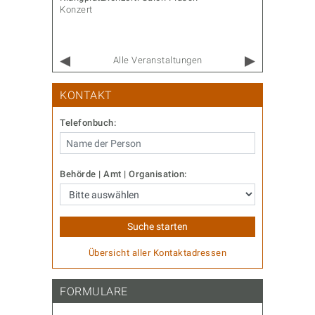
Konzert
Familie & 
Alle Veranstaltungen
KONTAKT
Telefonbuch:
Behörde | Amt | Organisation:
Übersicht aller Kontaktadressen
FORMULARE