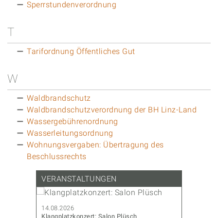
Sperrstundenverordnung
T
Tarifordnung Öffentliches Gut
W
Waldbrandschutz
Waldbrandschutzverordnung der BH Linz-Land
Wassergebührenordnung
Wasserleitungsordnung
Wohnungsvergaben: Übertragung des
Beschlussrechts
VERANSTALTUNGEN
14.08.2026
14.08.202
Klangplatzkonzert: Salon Plüsch
CoderDojo