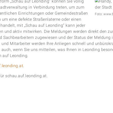
tform „Schau auf Leonding“ können Sie völlig
Vikto
Konze
Stadtverwaltung in Verbindung treten, um zum
fentlichen Einrichtungen oder Gemeindestraßen
Foto: www.
h um eine defekte Straßenlaterne oder einen
handelt, mit „Schau auf Leonding“ kann jeder
en und aktiv mitwirken. Die Meldungen werden direkt den z
d Sachbearbeitern zugewiesen und der Status der Meldung is
 und Mitarbeiter werden Ihre Anliegen schnell und unbürokra
s auch, wenn Sie uns mitteilen, was Ihnen in Leonding besonde
 auf Leonding.
.leonding.at
.
ür schau.auf.leonding.at.