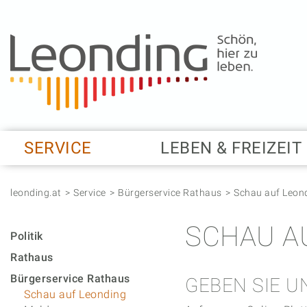
Springe zum Anfang der Seite
Springe zur Hauptnavigation
Springe zur Subnavigation
Springe zum Hauptinhalt
Springe zur rechten Spalte
Springe zum Footer
SERVICE
LEBEN & FREIZEIT
leonding.at
Service
Bürgerservice Rathaus
Schau auf Leon
SCHAU A
Politik
Rathaus
Bürgerservice Rathaus
GEBEN SIE U
Schau auf Leonding