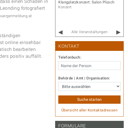
r Gernot – Songs & Stories
Klangplatzkonzert: Salon Plüsch
rt
Konzert
buergermeldung.at
Alle Veranstaltungen
uständigen
t online einsehbar.
KONTAKT
tisch bearbeiten.
rs positiv auffällt.
Telefonbuch:
Behörde | Amt | Organisation:
Übersicht aller Kontaktadressen
FORMULARE