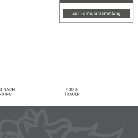
Zur Formularsammlung
G NACH
TOD &
NDING
TRAUER