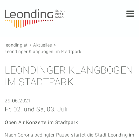
Springe zum Anfang der Seite
Springe zur Hauptnavigation
Springe zur Subnavigation
Springe zum Hauptinhalt
Springe zur rechten Spalte
Springe zum Footer
leonding.at
Aktuelles
Leondinger Klangbogen im Stadtpark
LEONDINGER KLANGBOGEN
IM STADTPARK
29.06.2021
Fr, 02. und Sa, 03. Juli
Open Air Konzerte im Stadtpark
Nach Corona bedingter Pause startet die Stadt Leonding im