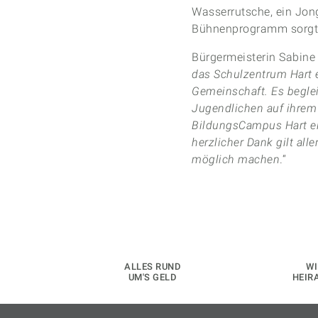
Wasserrutsche, ein Jon
Bühnenprogramm sorgte
Bürgermeisterin Sabine 
das Schulzentrum Hart e
Gemeinschaft. Es begle
Jugendlichen auf ihrem 
BildungsCampus Hart ei
herzlicher Dank gilt all
möglich machen
.“
ALLES RUND
WI
UM'S GELD
HEIR