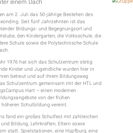
nter einem Dach
Vikto
Konze
en am 2. Juli das 50-jährige Bestehen des
eonding. Seit fünf Jahrzehnten ist das
utender Bildungs- und Begegnungsort und
lstube, den Kindergarten, die Volksschule, die
dere Schule sowie die Polytechnische Schule
ach.
ahr 1976 hat sich das Schulzentrum stetig
nde Kinder und Jugendliche wurden hier in
ren betreut und auf ihrem Bildungsweg
t das Schulzentrum gemeinsam mit der HTL und
ungsCampus Hart – einen modernen
Bildungsangebote von der frühen
 höheren Schulbildung vereint.
s fand ein großes Schulfest mit zahlreichen
 und Bildung, Lehrkräften, Eltern sowie
rn statt. Spielstationen, eine Hüpfburg, eine