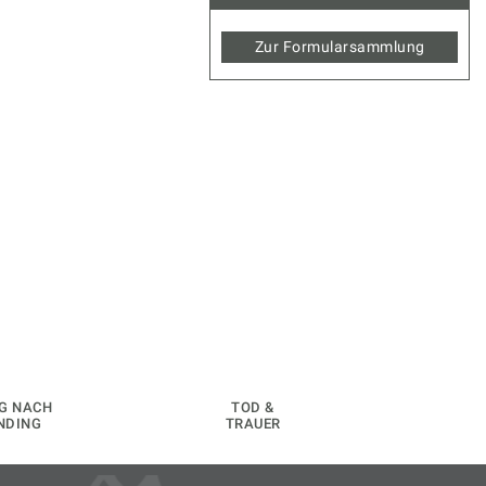
Zur Formularsammlung
G NACH
TOD &
NDING
TRAUER