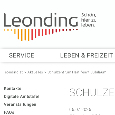
Springe zum Anfang der Seite
Springe zur Hauptnavigation
Springe zur Subnavigation
Springe zum Hauptinhalt
Springe zur rechten Spalte
Springe zum Footer
SERVICE
LEBEN & FREIZEIT
leonding.at
Aktuelles
Schulzentrum Hart feiert Jubiläum
Kontakte
SCHULZE
Digitale Amtstafel
Veranstaltungen
06.07.2026
FAQs