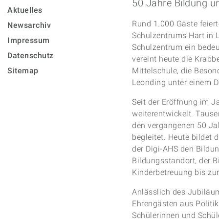
50 Jahre Bildung u
Aktuelles
Rund 1.000 Gäste feiert
Newsarchiv
Schulzentrums Hart in L
Impressum
Schulzentrum ein bede
Datenschutz
vereint heute die Krabbe
Sitemap
Mittelschule, die Beson
Leonding unter einem D
Seit der Eröffnung im J
weiterentwickelt. Tause
den vergangenen 50 Jah
begleitet. Heute bilde
der Digi-AHS den Bild
Bildungsstandort, der 
Kinderbetreuung bis zur
Anlässlich des Jubiläum
Ehrengästen aus Politik
Schülerinnen und Schüle