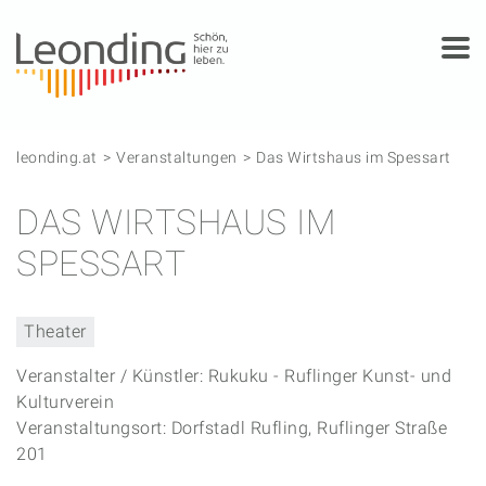
Springe zum Anfang der Seite
Springe zur Hauptnavigation
Springe zur Subnavigation
Springe zum Hauptinhalt
Springe zur rechten Spalte
Springe zum Footer
leonding.at
Veranstaltungen
Das Wirtshaus im Spessart
DAS WIRTSHAUS IM
SPESSART
Theater
Veranstalter / Künstler: Rukuku - Ruflinger Kunst- und
Kulturverein
Veranstaltungsort: Dorfstadl Rufling, Ruflinger Straße
201