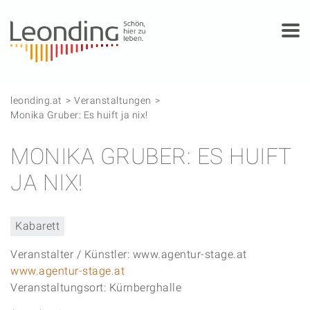
Springe zum Anfang der Seite
Springe zur Hauptnavigation
Springe zur Subnavigation
Springe zum Hauptinhalt
Springe zur rechten Spalte
Springe zum Footer
leonding.at
Veranstaltungen
Monika Gruber: Es huift ja nix!
MONIKA GRUBER: ES HUIFT
JA NIX!
Kabarett
Veranstalter / Künstler: www.agentur-stage.at
www.agentur-stage.at
Veranstaltungsort: Kürnberghalle