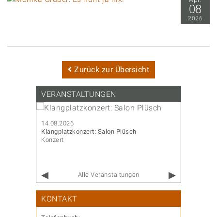
08
2026
Zurück zur Übersicht
VERANSTALTUNGEN
14.08.2026
14.08.202
Klangplatzkonzert: Salon Plüsch
CoderDojo
Konzert
Familie & 
Alle Veranstaltungen
KONTAKT