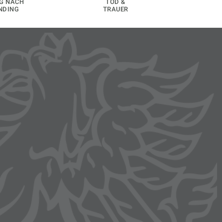
G NACH
TOD &
NDING
TRAUER