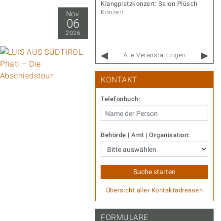
r Gernot – Songs & Stories
Klangplatzkonzert: Salon Plüsch
rt
Konzert
Nov.
06
2026
Alle Veranstaltungen
KONTAKT
Telefonbuch:
Behörde | Amt | Organisation:
Übersicht aller Kontaktadressen
FORMULARE