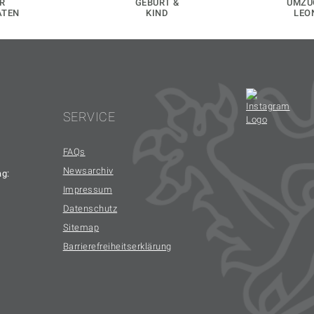
R
GEBURT &
UMZU
ATEN
KIND
LEO
SERVICE
FAQs
Newsarchiv
ag:
Impressum
Datenschutz
Sitemap
Barrierefreiheitserklärung