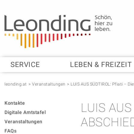
Springe zum Anfang der Seite
Springe zur Hauptnavigation
Springe zur Subnavigation
Springe zum Hauptinhalt
Springe zur rechten Spalte
Springe zum Footer
SERVICE
LEBEN & FREIZEIT
leonding.at
Veranstaltungen
LUIS AUS SÜDTIROL: Pfiati – Di
Kontakte
LUIS AUS 
Digitale Amtstafel
ABSCHIE
Veranstaltungen
FAQs