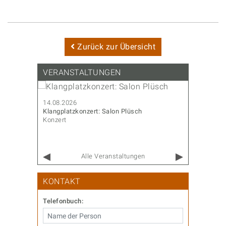
Zurück zur Übersicht
VERANSTALTUNGEN
14.08.2026
14.08.202
Klangplatzkonzert: Salon Plüsch
CoderDojo
Konzert
Familie & 
Alle Veranstaltungen
KONTAKT
Telefonbuch: