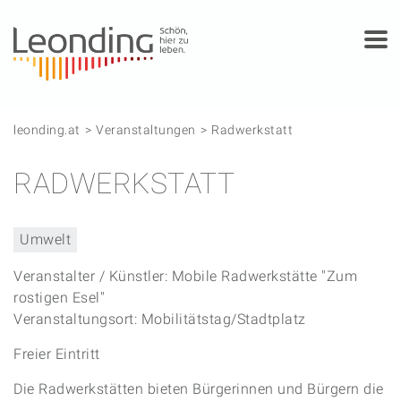
Springe zum Anfang der Seite
Springe zur Hauptnavigation
Springe zur Subnavigation
Springe zum Hauptinhalt
Springe zur rechten Spalte
Springe zum Footer
leonding.at
Veranstaltungen
Radwerkstatt
RADWERKSTATT
Umwelt
Veranstalter / Künstler: Mobile Radwerkstätte "Zum
rostigen Esel"
Veranstaltungsort: Mobilitätstag/Stadtplatz
Freier Eintritt
Die Radwerkstätten bieten Bürgerinnen und Bürgern die