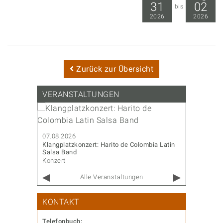
31
02
bis
2026
2026
Zurück zur Übersicht
VERANSTALTUNGEN
07.08.202
Sommerfes
07.08.2026
Diverses
Klangplatzkonzert: Harito de Colombia Latin
Salsa Band
Konzert
Alle Veranstaltungen
KONTAKT
Telefonbuch: