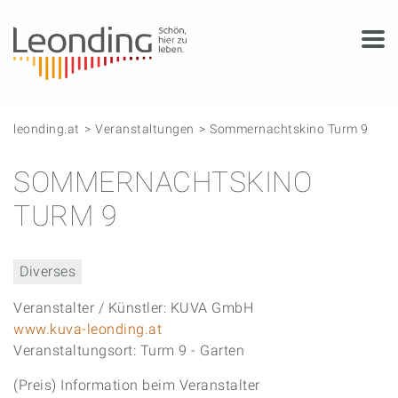
Springe zum Anfang der Seite
Springe zur Hauptnavigation
Springe zur Subnavigation
Springe zum Hauptinhalt
Springe zur rechten Spalte
Springe zum Footer
leonding.at
Veranstaltungen
Sommernachtskino Turm 9
SOMMERNACHTSKINO
TURM 9
Diverses
Veranstalter / Künstler: KUVA GmbH
www.kuva-leonding.at
Veranstaltungsort: Turm 9 - Garten
(Preis) Information beim Veranstalter