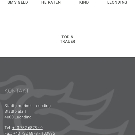
UM'S GELD
HEIRATEN
KIND
LEONDING
TOD &
TRAUER
KONTAKT
Stadtgemeinde Leonding
Stadtplatz 1
4060 Leonding
Tel:
+43 732 6878 - 0
Fax: +43 732 6878 - 100995