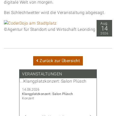
digitale Welt von morgen.
Bei Schlechtwetter wird die Veranstaltung abgesagt.
Aug.
14
©Agentur für Standort und Wirtschaft Leonding
2026
Zurück zur Übersicht
VERANSTALTUNGEN
14.08.2026
14.08.202
Klangplatzkonzert: Salon Plüsch
CoderDojo
Konzert
Familie & 