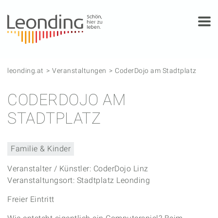
Springe zum Anfang der Seite
Springe zur Hauptnavigation
Springe zur Subnavigation
Springe zum Hauptinhalt
Springe zur rechten Spalte
Springe zum Footer
leonding.at
Veranstaltungen
CoderDojo am Stadtplatz
CODERDOJO AM
STADTPLATZ
Familie & Kinder
Veranstalter / Künstler: CoderDojo Linz
Veranstaltungsort: Stadtplatz Leonding
Freier Eintritt