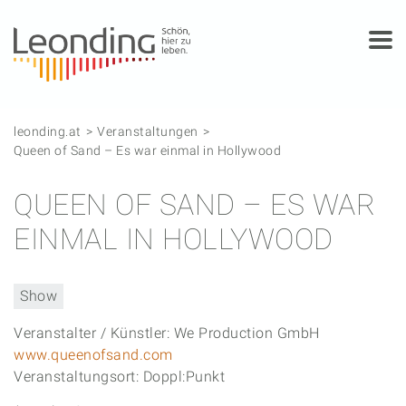
Springe zum Anfang der Seite
Springe zur Hauptnavigation
Springe zur Subnavigation
Springe zum Hauptinhalt
Springe zur rechten Spalte
Springe zum Footer
leonding.at
Veranstaltungen
Queen of Sand – Es war einmal in Hollywood
QUEEN OF SAND – ES WAR
EINMAL IN HOLLYWOOD
Show
Veranstalter / Künstler: We Production GmbH
www.queenofsand.com
Veranstaltungsort: Doppl:Punkt