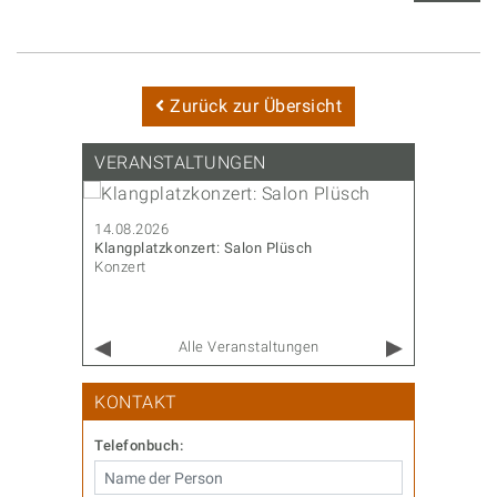
Zurück zur Übersicht
VERANSTALTUNGEN
14.08.2026
14.08.202
Klangplatzkonzert: Salon Plüsch
CoderDojo
Konzert
Familie & 
Alle Veranstaltungen
KONTAKT
Telefonbuch: