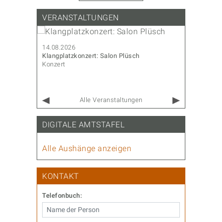
VERANSTALTUNGEN
14.08.2026
14.08.202
Klangplatzkonzert: Salon Plüsch
CoderDojo
Konzert
Familie & 
Alle Veranstaltungen
DIGITALE AMTSTAFEL
Alle Aushänge anzeigen
KONTAKT
Telefonbuch: