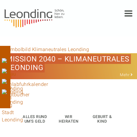
Springe zum Anfang der Seite
Springe zur Hauptnavigation
Springe zum Hauptinhalt
Springe zur rechten Spalte
Springe zum Footer
MISSION 2040 – KLIMANEUTRALES
LEONDING
Mehr
ALLES RUND
WIR
GEBURT &
UM'S GELD
HEIRATEN
KIND