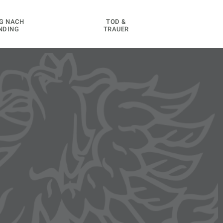
G NACH
TOD &
NDING
TRAUER