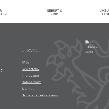
R
GEBURT &
UMZU
ATEN
KIND
LEO
SERVICE
FAQs
Newsarchiv
ag:
Impressum
Datenschutz
Sitemap
Barrierefreiheitserklärung