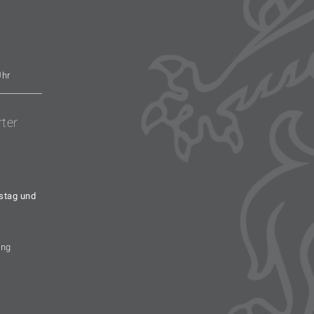
Uhr
rter
stag und
ung