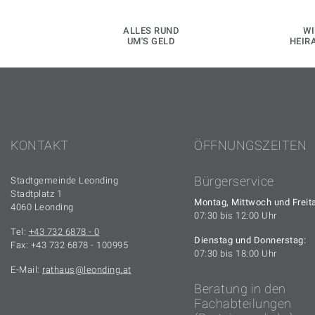
ALLES RUND
WI
UM'S GELD
HEIR
KONTAKT
ÖFFNUNGSZEITEN
Bürgerservice
Stadtgemeinde Leonding
Stadtplatz 1
Montag, Mittwoch und Freit
4060 Leonding
07:30 bis 12:00 Uhr
Tel:
+43 732 6878 - 0
Dienstag und Donnerstag:
Fax: +43 732 6878 - 100995
07:30 bis 18:00 Uhr
E-Mail:
rathaus
leonding.at
Beratung in den
Fachabteilungen