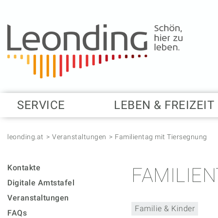
Springe zum Anfang der Seite
Springe zur Hauptnavigation
Springe zur Subnavigation
Springe zum Hauptinhalt
Springe zur rechten Spalte
Springe zum Footer
SERVICE
LEBEN & FREIZEIT
leonding.at
Veranstaltungen
Familientag mit Tiersegnung
Kontakte
FAMILIE
Digitale Amtstafel
Veranstaltungen
Familie & Kinder
FAQs