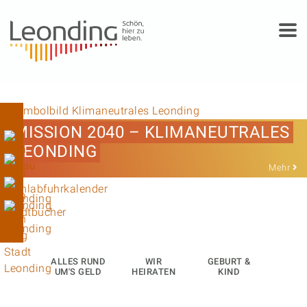
Springe zum Anfang der Seite
Springe zur Hauptnavigation
Springe zum Hauptinhalt
Springe zur rechten Spalte
Springe zum Footer
MISSION 2040 – KLIMANEUTRALES
LEONDING
Mehr
ALLES RUND
WIR
GEBURT &
UM'S GELD
HEIRATEN
KIND