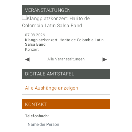
Wahl sprechen über aktuelle
Themen in unserer Stadt.
VERANSTALTUNGEN
07.08.202
Sommerfes
07.08.2026
Diverses
Klangplatzkonzert: Harito de Colombia Latin
Salsa Band
Konzert
Alle Veranstaltungen
DIGITALE AMTSTAFEL
Alle Aushänge anzeigen
KONTAKT
Telefonbuch: