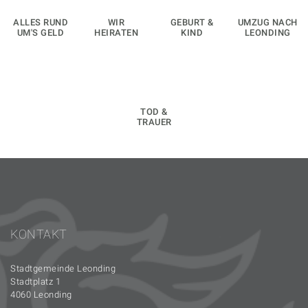
ALLES RUND
WIR
GEBURT &
UMZUG NACH
UM'S GELD
HEIRATEN
KIND
LEONDING
TOD &
TRAUER
KONTAKT
Stadtgemeinde Leonding
Stadtplatz 1
4060 Leonding