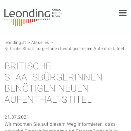
Springe zum Anfang der Seite
Springe zur Hauptnavigation
Springe zur Subnavigation
Springe zum Hauptinhalt
Springe zur rechten Spalte
Springe zum Footer
leonding.at
Aktuelles
Britische StaatsbürgerInnen benötigen neuen Aufenthaltstitel
BRITISCHE
STAATSBÜRGERINNEN
BENÖTIGEN NEUEN
AUFENTHALTSTITEL
21.07.2021
Wir möchten Sie auf diesem Weg informieren, dass