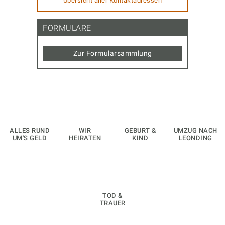
Übersicht aller Kontaktadressen
FORMULARE
Zur Formularsammlung
ALLES RUND
WIR
GEBURT &
UMZUG NACH
UM'S GELD
HEIRATEN
KIND
LEONDING
TOD &
TRAUER