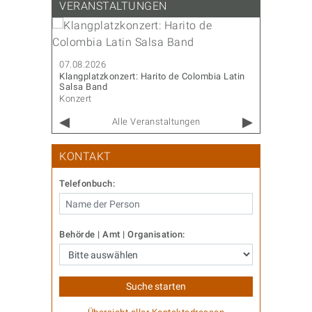
VERANSTALTUNGEN
07.08.202
Sommerfes
07.08.2026
Diverses
Klangplatzkonzert: Harito de Colombia Latin
Salsa Band
Konzert
Alle Veranstaltungen
KONTAKT
Telefonbuch:
Behörde | Amt | Organisation: