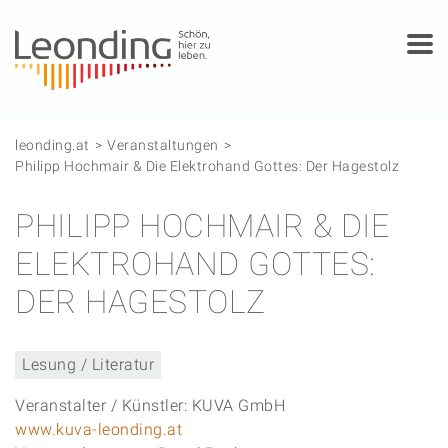
Springe zum Anfang der Seite
Springe zur Hauptnavigation
Springe zur Subnavigation
Springe zum Hauptinhalt
Springe zur rechten Spalte
Springe zum Footer
leonding.at
Veranstaltungen
Philipp Hochmair & Die Elektrohand Gottes: Der Hagestolz
PHILIPP HOCHMAIR & DIE
ELEKTROHAND GOTTES:
DER HAGESTOLZ
Lesung / Literatur
Veranstalter / Künstler: KUVA GmbH
www.kuva-leonding.at