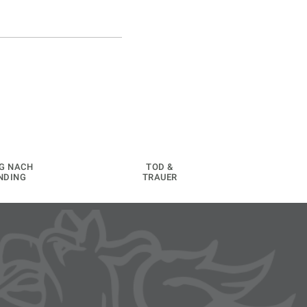
G NACH
TOD &
NDING
TRAUER