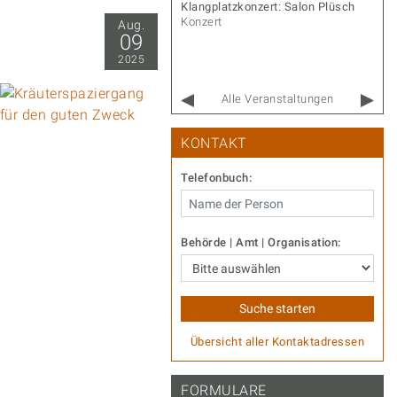
r Gernot – Songs & Stories
Klangplatzkonzert: Salon Plüsch
rt
Konzert
Aug.
09
2025
Alle Veranstaltungen
KONTAKT
Telefonbuch:
Behörde | Amt | Organisation:
Übersicht aller Kontaktadressen
FORMULARE