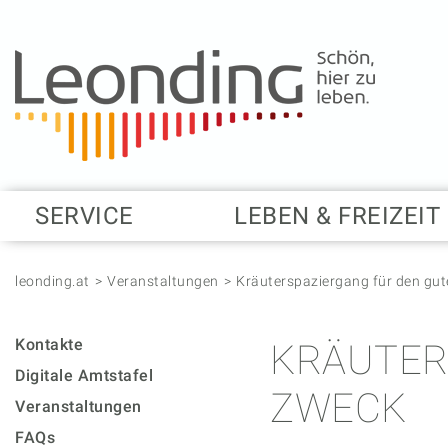
Springe zum Anfang der Seite
Springe zur Hauptnavigation
Springe zur Subnavigation
Springe zum Hauptinhalt
Springe zur rechten Spalte
Springe zum Footer
SERVICE
LEBEN & FREIZEIT
leonding.at
Veranstaltungen
Kräuterspaziergang für den gu
Kontakte
KRÄUTER
Digitale Amtstafel
ZWECK
Veranstaltungen
FAQs