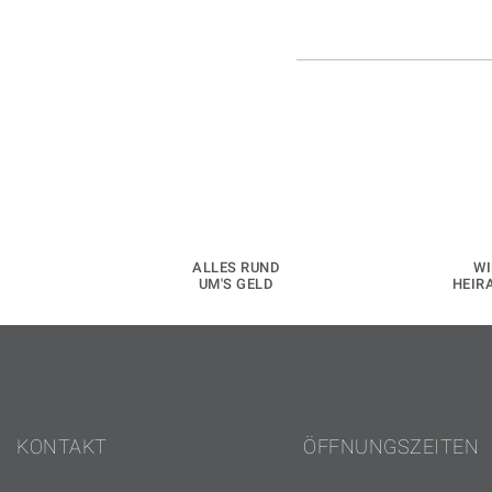
ALLES RUND
WI
UM'S GELD
HEIR
KONTAKT
ÖFFNUNGSZEITEN