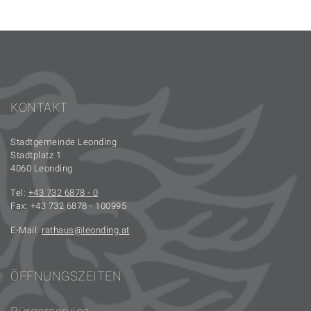
KONTAKT
Stadtgemeinde Leonding
Stadtplatz 1
4060 Leonding
Tel:
+43 732 6878 - 0
Fax: +43 732 6878 - 100995
E-Mail:
rathaus
leonding.at
ÖFFNUNGSZEITEN