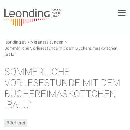
Springe zum Anfang der Seite
Springe zur Hauptnavigation
Springe zur Subnavigation
Springe zum Hauptinhalt
Springe zur rechten Spalte
Springe zum Footer
leonding.at
Veranstaltungen
Sommerliche Vorlesestunde mit dem Büchereimaskottchen
„Balu“
SOMMERLICHE
VORLESESTUNDE MIT DEM
BÜCHEREIMASKOTTCHEN
„BALU“
Bücherei