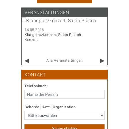
VERANSTALTUNGEN
14.08.2026
14.08.202
Klangplatzkonzert: Salon Plüsch
CoderDojo
Konzert
Familie & 
Alle Veranstaltungen
KONTAKT
Telefonbuch:
Behörde | Amt | Organisation: